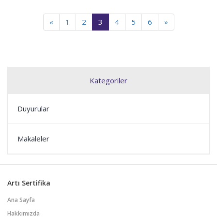
gerekmektedir.
«
1
2
3
4
5
6
»
Kategoriler
Duyurular
Makaleler
Artı Sertifika
Ana Sayfa
Hakkımızda