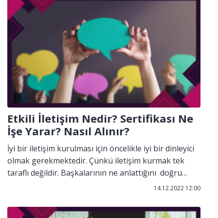
Gerçek Zaman , Psikolojik zaman, biyolojik zaman ve
yönetsel zaman olarak değerlendirilmektedir.
Etkili İletişim Nedir? Sertifikası Ne
İşe Yarar? Nasıl Alınır?
İyi bir iletişim kurulması için öncelikle iyi bir dinleyici
olmak gerekmektedir. Çünkü iletişim kurmak tek
taraflı değildir. Başkalarının ne anlattığını doğru
anlamak doğru cevap verebilmeyi sağlayacaktır.
14.12.2022 12:00
İletişimde göz teması kurulması gerekmektedir karşı
tarafa güven duygusunu aktarmak ve seni