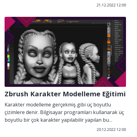
sanal bir ortamdır hissedilen her şey bilgisayar
21.12.2022 12:00
programı ile oluşturulmuştur. Kullanıcı gerçek dünya
ile ayırt edemeyecek derecede ikna olabilmektedir.
Sanal gerçeklikte görmenin yanı sıra duyma hareket
etme gibi duyguları da hissedebilmektedir.
Zbrush Karakter Modelleme Eğitimi
Karakter modelleme gerçekmiş gibi üç boyutlu
çizimlere denir. Bilgisayar programları kullanarak üç
boyutlu bir çok karakter yapılabilir yapılan bu
modellemeler sanal ortamda olmasına rağmen
20.12.2022 12:00
gerçeğe oldukça uygun olarak tasarlanmaktadır.