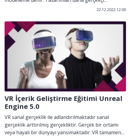
modelleme denir. Tasarımları daha gerçekçi
ayrıntılarla detaylandırmak için gerekli olan araçları
22.12.2022 12:00
sağlar. 3D modellemeler yapılan her projede
öncesinde bizleri ne ile karşılaşacağımızı projede ki
hatalarımızı, zaman yönetimi yapmamızı ve elimizde
ki projeyi nasıl ilerleteceğimizi, nasıl geliştireceğimizi
bize en ayrıntılı şekilde göstermektedir.
VR İçerik Geliştirme Eğitimi Unreal
Engine 5.0
VR sanal gerçeklik ile adlandırılmaktadır sanal
gerçeklik arttırılmış gerçekliktir. Gerçek bir ortamı
veya hayali bir dünyayı yansımaktadır. VR tamamen