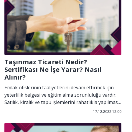
Taşınmaz Ticareti Nedir?
Sertifikası Ne İşe Yarar? Nasıl
Alınır?
Emlak ofislerinin faaliyetlerini devam ettirmek için
yeterlilik belgesi ve eğitim alma zorunluluğu vardır.
Satılık, kiralık ve tapu işlemlerini rahatlıkla yapılması
gerekiyorsa gerçek veya tüzel kişinin taşınmaz
17.12.2022 12:00
ticareti yetki belgesi bulunması gerekmektedir. Yetki
belgesi bulunmayan emlakçılar ise artık ruhsat
alamayacaktır. Yetki belge zorunluluğu 2020