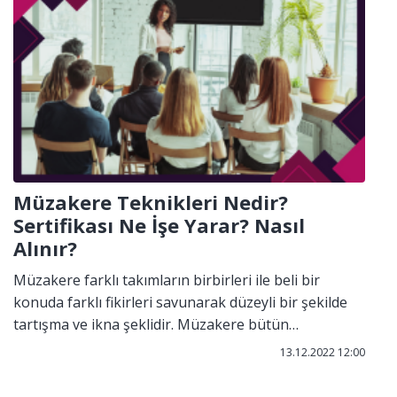
dinliyorum, senin söylediklerini dikkate alıyorum
imajı verebilmek iletişimde oldukça önemlidir.
Müzakere Teknikleri Nedir?
Sertifikası Ne İşe Yarar? Nasıl
Alınır?
Müzakere farklı takımların birbirleri ile beli bir
konuda farklı fikirleri savunarak düzeyli bir şekilde
tartışma ve ikna şeklidir. Müzakere bütün
anlaşmazlıkların çözüm yollarının temelini
13.12.2022 12:00
oluşturmaktadır. Müzakere tarafların birbirlerini
etkileyen bir çok bilgi, menfaatlerinin kesişmesi