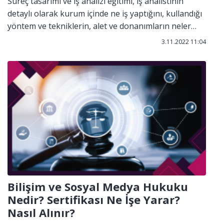
Süreç tasarımı ve iş analizi eğitimi, iş analistinin
detaylı olarak kurum içinde ne iş yaptığını, kullandığı
yöntem ve tekniklerin, alet ve donanımların neler
olduğunu, yapılan iş sonrasında hangi çıktılara
3.11.2022 11:04
ulaştığı, istenen iş için ne tür bilgi, beceri ve
tecrübeye sahip olması gerektiği gibi bilgilerin
aktarıldığı, her iş analisti ve insan kaynakları birimde
çalışanların alması gereken bir eğitim programıdır.
Bilişim ve Sosyal Medya Hukuku
Nedir? Sertifikası Ne İşe Yarar?
Nasıl Alınır?