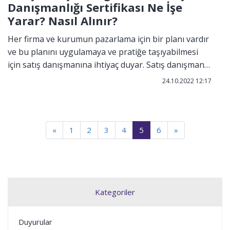
Danışmanlığı Sertifikası Ne İşe
Yarar? Nasıl Alınır?
Her firma ve kurumun pazarlama için bir planı vardır
ve bu planını uygulamaya ve pratiğe taşıyabilmesi
için satış danışmanına ihtiyaç duyar. Satış danışmanı,
satış ve pazarlama yapan firmaların ya da şirketlerin
24.10.2022 12:17
kazançlarını arttırabilmek ve ayakta kalarak
büyümelerini sağlamak için satış departmanında
görev yapan kişilerin mesleki unvanıdır.
«
1
2
3
4
5
6
»
Kategoriler
Duyurular