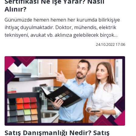
Sertifikası Ne İşe Yarar? Nasıl
Alınır?
Günümüzde hemen hemen her kurumda bilirkişiye
ihtiyaç duyulmaktadır. Doktor, mühendis, elektrik
teknisyeni, avukat vb. aklınıza gelebilecek birçok
meslek grubundan, gerekli şartları sağlayan;
24.10.2022 17:06
üniversite mezunu, alanında uzman, çalışacağı
kurumda 5 yıllık deneyimi olan, herkes bilirkişi
olabilir.
Satış Danışmanlığı Nedir? Satış