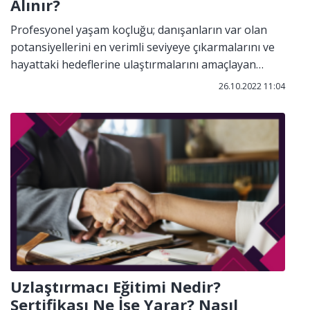
Alınır?
Profesyonel yaşam koçluğu; danışanların var olan
potansiyellerini en verimli seviyeye çıkarmalarını ve
hayattaki hedeflerine ulaştırmalarını amaçlayan
profesyonel bir rehberlik hizmetidir. Profesyonel
26.10.2022 11:04
yaşam koçluğu, ruhsal ve bedensel problemlerden
ziyade kariyer planlamasına ve kişisel gelişime
odaklanmaktadır. Profesyonel yaşam koçluğu
bireylerle birebir ilişki kurarak; sorun yaşadıkları
konulara farklı açılardan bakar, motive eder,
cesaretlendirir ve kaliteli bir yaşantı sunar.
Uzlaştırmacı Eğitimi Nedir?
Sertifikası Ne İşe Yarar? Nasıl