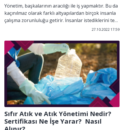
Yönetim, başkalarının aracılığı ile iş yapmaktır. Bu da
kaçınılmaz olarak farklı altyapılardan birçok insanla
çalışma zorunluluğu getirir. İnsanlar istediklerini tek
başlarına elde edemedikleri için diğerleriyle iş birliği
27.10.2022 17:59
yapma zorunluluğu doğar. Birlikte yaşar ve
gereksinimlerini karşılarlar. Karşılıklı olan bu iş birliği
veya ilişkiler ancak yönetim ile yürütülebilir.
Sıfır Atık ve Atık Yönetimi Nedir?
Sertifikası Ne İşe Yarar? Nasıl
Alınır?