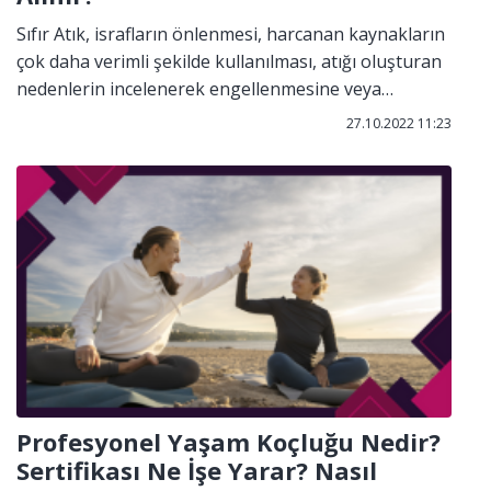
Sıfır Atık, israfların önlenmesi, harcanan kaynakların
çok daha verimli şekilde kullanılması, atığı oluşturan
nedenlerin incelenerek engellenmesine veya
minimuma indirilmesine yönelik yapılan çalışmaların
27.10.2022 11:23
ve oluşan atıkların kaynağından ayrı bir şekilde
toplanması ve geri dönüşümünün veya kazanımının
sağlanmasını hedefleyen atık yönetim felsefesidir.
Profesyonel Yaşam Koçluğu Nedir?
Sertifikası Ne İşe Yarar? Nasıl