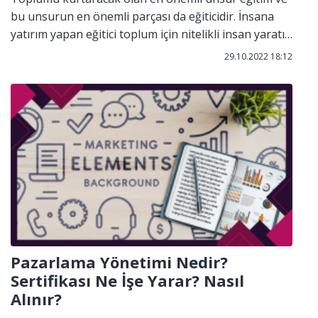
bu unsurun en önemli parçası da eğiticidir. İnsana
yatırım yapan eğitici toplum için nitelikli insan yaratır.
Bu nedenle nitelikli insan için nitelikli eğiticiye ihtiyaç
29.10.2022 18:12
duyarız. Mesleklerin en kutsalı olarak gördüğümüz
eğiticilik; gönülden yapılan ve hiçbir zaman bitmeyen
bir süreçtir. Nitelikli eğitici bilir ki donanımını, bilgi ve
birikimini ömür boyu geliştirmelidir. Her zaman hem
çevresine öğretir hem de kendi öğrenir.
Pazarlama Yönetimi Nedir?
Sertifikası Ne İşe Yarar? Nasıl
Alınır?