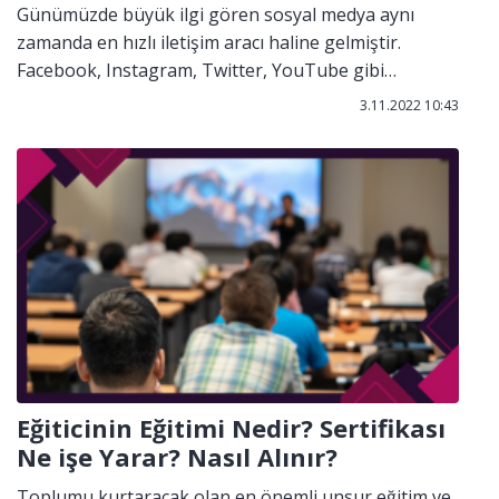
Günümüzde büyük ilgi gören sosyal medya aynı
zamanda en hızlı iletişim aracı haline gelmiştir.
Facebook, Instagram, Twitter, YouTube gibi
platformlar üzerinden bireyler paylaşımlar
3.11.2022 10:43
yapabilmekte ve haber mercii olarak
kullanabilmektedir. Aynı şekilde iş hayatında da
bilişim teknolojisinden faydalanılmakta, banka
hizmetlerinin çoğu internet üzerinden yapılmaktadır.
Eğiticinin Eğitimi Nedir? Sertifikası
Ne işe Yarar? Nasıl Alınır?
Toplumu kurtaracak olan en önemli unsur eğitim ve