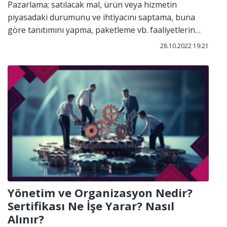
Pazarlama; satılacak mal, ürün veya hizmetin
piyasadaki durumunu ve ihtiyacını saptama, buna
göre tanıtımını yapma, paketleme vb. faaliyetlerin
tümüdür. Ayrıca pazarlama, alıcıların neden rakip
28.10.2022 19:21
pazarlar araamayı, reklam ve satışla karıştırmak
marka için ciddi bir sorun olacaktır. Birçok kişi
pazarlamayı satış yapma sanatı zanneder. Halbuki
tüketicinin ihtiyaç ve isteklerini anlayıp buna göre
ürün sunulduğsından sizi tercih etmeleri gerektiğini
onlara öğrettiğiniz bir süreçtir.
Yönetim ve Organizasyon Nedir?
Sertifikası Ne İşe Yarar? Nasıl
Alınır?