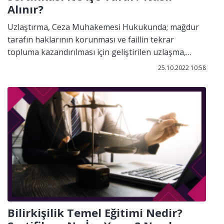
Alınır?
Uzlaştırma, Ceza Muhakemesi Hukukunda; mağdur
tarafın haklarının korunması ve faillin tekrar
topluma kazandırılması için geliştirilen uzlaşma,
kendi iradeleriyle fail ve mağdurun tarafız olan
25.10.2022 10:58
üçüncü bir kişinin yardımını kabul etmesiyle, işlenen
suçtan doğan problemlerin çözümü için faal olarak
katılım sağladıkları bir süreçtir. Bu sistemde, eğitimli
ve uzman uzlaştırmacılar sayesinde tarafların bir
anlaşmaya varması sağlanır ve adalet sisteminin iş
birliği ile çözüm üretilir.
Bilirkişilik Temel Eğitimi Nedir?