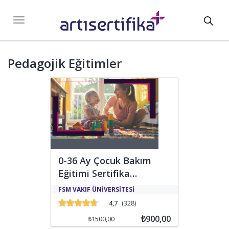
Toggl
Toggle
navigation
navig
Pedagojik Eğitimler
0-36 Ay Çocuk Bakım
Eğitimi Sertifika
Programı
0-36 ay çocuk bakımı, bebeklikten
FSM VAKIF ÜNİVERSİTESİ
küçük çocukluk dönemine kadar olan
4,7
(328)
yaş grubundaki çocukların sağlıklı
büyüme ve gelişimlerini desteklemeyi
₺900,00
₺1500,00
amaçlayan bir süreçtir. Bu yaş aralığı,