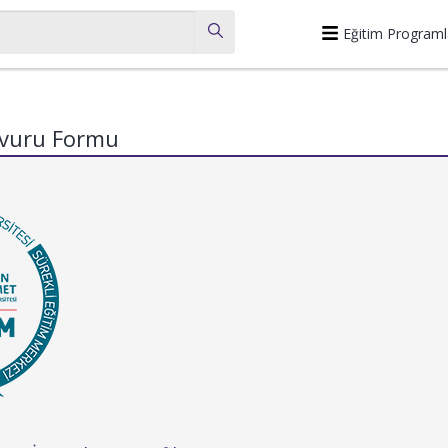
Eğitim Programl
şvuru Formu
m