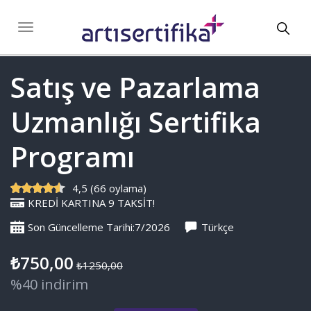
Toggl
Toggle
navigation
navig
Satış ve Pazarlama
Uzmanlığı Sertifika
Programı
4,5 (66 oylama)
KREDİ KARTINA 9 TAKSİT!
Son Güncelleme Tarihi:7/2026
Türkçe
₺750,00
₺1250,00
%40 indirim