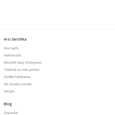
çözmeye, anlaşmazlıkları çözmeye,
ortak çıkarları belirlemeye ve sonunda
karşılıklı olarak kabul edilebilir bir
anlaşmaya ulaşmaya yardımcı olur.
Kazan- kazan yaklaşımı, empati, ...
Artı Sertifika
Ana Sayfa
Hakkımızda
Mesafeli Satış Sözleşmesi
Teslimat ve İade Şartları
Gizlilik Politikamız
Sık Sorulan Sorular
İletişim
Blog
Duyurular